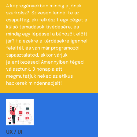
A képregényekben mindig a jónak
szurkolsz? Szívesen lennél te az
csapattag, aki felkészít egy céget a
külső támadások kivédésére, és
mindig egy lépéssel a bűnözők előtt
jár? Ha ezekre a kérdésekre igennel
feleltél, és van már programozói
tapasztalatod, akkor várjuk
jelentkezésed! Amennyiben téged
választunk, 3 hónap alatt
megmutatjuk neked az etikus
hackerek mindennapjait!
UX / UI