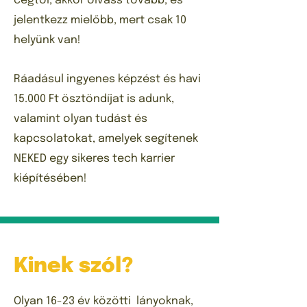
cégtől, akkor olvass tovább, és
jelentkezz mielőbb, mert csak 10
helyünk van!
Ráadásul ingyenes képzést és havi
15.000 Ft ösztöndíjat is adunk,
valamint olyan tudást és
kapcsolatokat, amelyek segítenek
NEKED egy sikeres tech karrier
kiépítésében!
Kinek szól?
Olyan 16-23 év közötti lányoknak,