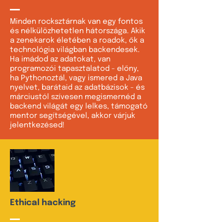
Minden rocksztárnak van egy fontos
és nélkülözhetetlen hátországa. Akik
a zenekarok életében a roadok, ők a
technológia világban backendesek.
Ha imádod az adatokat, van
programozói tapasztalatod - előny,
ha Pythonoztál, vagy ismered a Java
nyelvet, barátaid az adatbázisok - és
márciustól szívesen megismernéd a
backend világát egy lelkes, támogató
mentor segítségével, akkor várjuk
jelentkezésed!
Ethical hacking