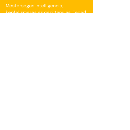
Mesterséges intelligencia,
képfelismerés és gépi tanulás. Téged
is érdekel, hogyan fejlődik napról
napra az ember és a gép kapcsolata?
Érdekel, hogy a gépi tanulási
technikákat és eszközöket hogyan
alkalmazzák különböző területeken a
problémamegoldásra? Ha a válaszod
igen, nincs más dolgod, mint
jelentkezz három hónapos
kalandunkra és légy a közös fejlődés
részese!
Szoftvertesztelés & quality