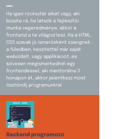
Ha igazi rocksztár alkat vagy, aki
büszke rá, ha látszik a fejlesztői
munka végeredménye, akkor a
frontend a te világod lesz. Ha a HTML,
CSS szavak jó ismerősként csengnek
a füledben, készítettél már saját
weboldalt, vagy applikációt, és
szívesen megismerkednél egy
frontendessel, aki mentorálna 3
hónapon át, akkor jelentkezz most
ösztöndíj programunkra!
Backend programozó