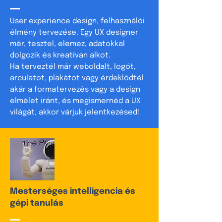
User experience design, felhasználói
élmény tervezése. Egy UX designer
mér, tesztel, elemez, adatokkal
dolgozik és kreatívan alkot.
Ha terveztél már weboldalt, logót,
arculatot, plakátot vagy érdeklődtél
akár a formatervezés vagy a design
elmélet iránt, és megismernéd a UX
világát, akkor várjuk jelentkezésed!
Mesterséges intelligencia és
gépi tanulás