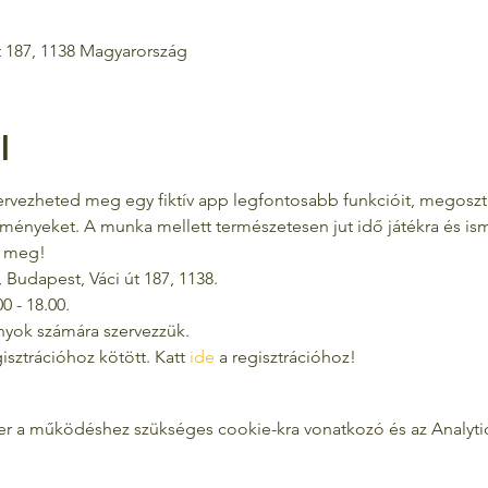
t 187, 1138 Magyarország
l
ervezheted meg egy fiktív app legfontosabb funkcióit, megoszt
ényeket. A munka mellett természetesen jut idő játékra és ism
k meg!
 Budapest, Váci út 187, 1138.
00 - 18.00.
nyok számára szervezzük.
isztrációhoz kötött. Katt 
ide 
a regisztrációhoz!
zer a működéshez szükséges cookie-kra vonatkozó és az Analytics