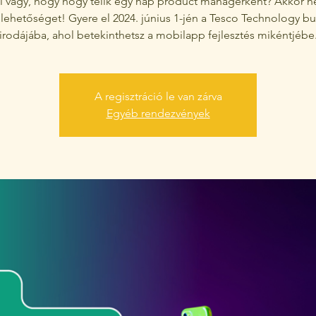
i vagy, hogy hogy telik egy nap product managerként? Akkor 
a lehetőséget! Gyere el 2024. június 1-jén a Tesco Technology b
irodájába, ahol betekinthetsz a mobilapp fejlesztés mikéntjébe
A regisztráció le van zárva
Egyéb rendezvények