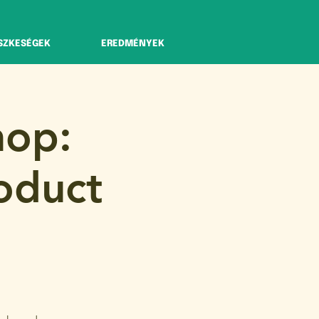
SZKESÉGEK
EREDMÉNYEK
hop:
oduct