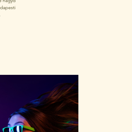
ne hagyd
udapesti
.