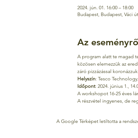
2024. jún. 01. 16:00 – 18:00
Budapest, Budapest, Váci ú
Az eseményrő
A program alatt te magad t
közösen elemezzük az eredm
záró pizzázással koronázzu
Helyszín
: Tesco Technology,
Időpont
: 2024. június 1., 14.
A workshopot 16-25 éves lá
A részvétel ingyenes, de reg
A Google Térképet letiltotta a rends