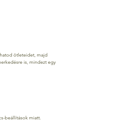
hatod ötleteidet, majd 
erkedésre is, mindezt egy 
-beállítások miatt.