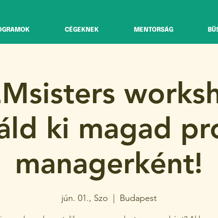
OGRAMOK
CÉGEKNEK
MENTORSÁG
BÜ
Msisters works
áld ki magad pr
managerként!
jún. 01., Szo
  |  
Budapest