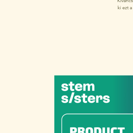
Kíváncs
ki ezt 