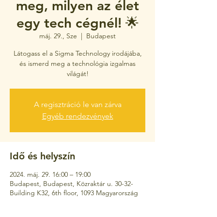
meg, milyen az élet
egy tech cégnél! 🌟
máj. 29., Sze
  |  
Budapest
Látogass el a Sigma Technology irodájába,
és ismerd meg a technológia izgalmas
világát!
A regisztráció le van zárva
Egyéb rendezvények
Idő és helyszín
2024. máj. 29. 16:00 – 19:00
Budapest, Budapest, Közraktár u. 30-32-
Building K32, 6th floor, 1093 Magyarország