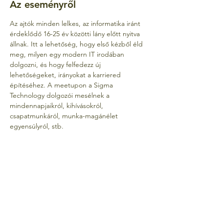
Az eseményről
Az ajtók minden lelkes, az informatika iránt 
érdeklődő 16-25 év közötti lány előtt nyitva 
állnak. Itt a lehetőség, hogy első kézből éld 
meg, milyen egy modern IT irodában 
dolgozni, és hogy felfedezz új 
lehetőségeket, irányokat a karriered 
építéséhez. A meetupon a Sigma 
Technology dolgozói mesélnek a 
mindennapjaikról, kihívásokról, 
csapatmunkáról, munka-magánélet 
egyensúlyról, stb. 
Gyere el, beszélgess velük minden 
kötöttség nélkül, és inspirálódj!
Az esemény ingyenes, de regisztrációhoz 
kötött. Regisztrálni az alábbi linken tudsz:
https://forms.gle/vpyvkiha5r8EHYYB9